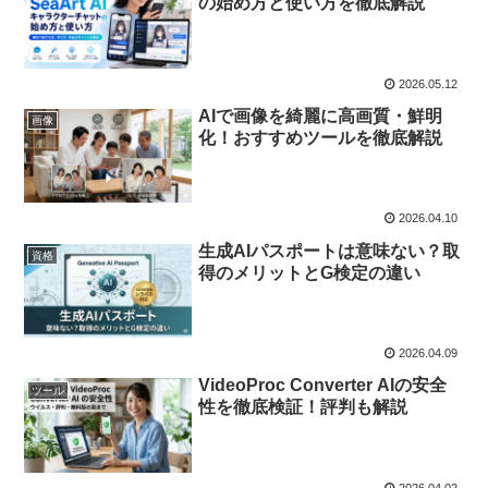
の始め方と使い方を徹底解説
2026.05.12
AIで画像を綺麗に高画質・鮮明
画像
化！おすすめツールを徹底解説
2026.04.10
生成AIパスポートは意味ない？取
資格
得のメリットとG検定の違い
2026.04.09
VideoProc Converter AIの安全
ツール
性を徹底検証！評判も解説
2026.04.02