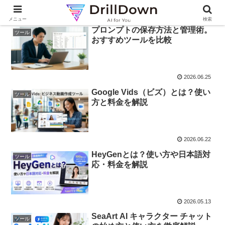
メニュー
検索
プロンプトの保存方法と管理術。
ツール
おすすめツールを比較
2026.06.25
Google Vids（ビズ）とは？使い
ツール
方と料金を解説
2026.06.22
HeyGenとは？使い方や日本語対
ツール
応・料金を解説
2026.05.13
SeaArt AI キャラクター チャット
ツール