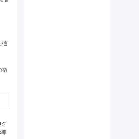
が言
の指
ログ
の導