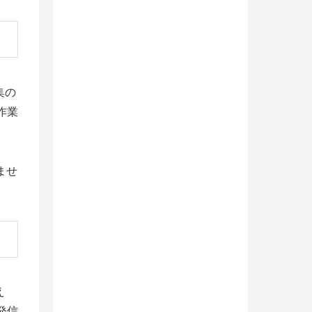
集の
作業
ませ
え
発信