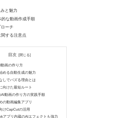
組みと魅力
体的な動画作成手順
プローチ
に関する注意点
目次
のAI動画の作り方
始める自動生成の魅力
なしでバズる理由とは
に向けた最短ルート
kでのAI動画の作り方の実践手順
めの動画編集アプリ
けCapCutの活用
kTokアプリ内蔵のAIエフェクトも強力