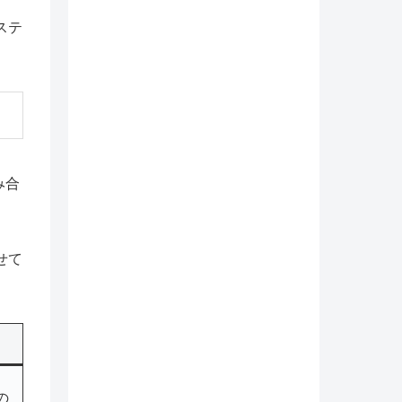
ステ
み合
せて
の