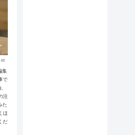
.02
編集
事で
由、
の注
みた
くほ
くだ