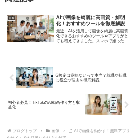
AIで画像を綺麗に高画質・鮮明
画像
化！おすすめツールを徹底解説
最近、AIを活用して画像を綺麗に高画質
化できるおすすめのツールやアプリがと
ても増えてきました。スマホで撮った少
しぼやけた昔の写真や、自分で描いたイ
ラストを鮮明にしたいと思ったことはあ
りませんか？でも、いざ探してみると無
料で使えるオンラインサ...
G検定は意味ないって本当？就職や転職
に役立つ理由を徹底解説
初心者必見！TikTokのAI動画作り方と収
益化
ブログトップ
画像
AIで画像を動かす！無料アプリ
やサイトでの簡単なやり方を解説