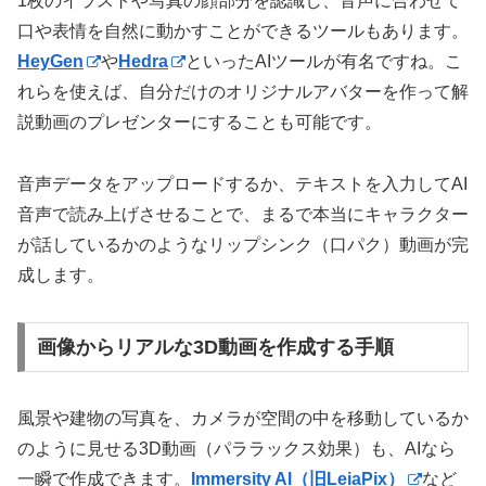
1枚のイラストや写真の顔部分を認識し、音声に合わせて
口や表情を自然に動かすことができるツールもあります。
HeyGen
や
Hedra
といったAIツールが有名ですね。こ
れらを使えば、自分だけのオリジナルアバターを作って解
説動画のプレゼンターにすることも可能です。
音声データをアップロードするか、テキストを入力してAI
音声で読み上げさせることで、まるで本当にキャラクター
が話しているかのようなリップシンク（口パク）動画が完
成します。
画像からリアルな3D動画を作成する手順
風景や建物の写真を、カメラが空間の中を移動しているか
のように見せる3D動画（パララックス効果）も、AIなら
一瞬で作成できます。
Immersity AI（旧LeiaPix）
など