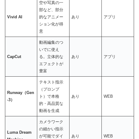
空や写真の一
部など、部分
Vivid AI
的なアニメー
あり
アプリ
ション化が得
意
動画編集のつ
いでに使え
CapCut
る。立体的な
あり
アプリ
エフェクトが
豊富
テキスト指示
（プロンプ
Runway（Gen
ト）で本格
あり
WEB
-3）
的・高品質な
動画を生成
カメラワーク
の細かい指示
Luma Dream
が可能でダイ
あり
WEB