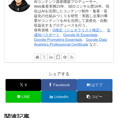
AIコンテンツ資産構築プロデューサー。
Web集客実務23年、SEOコンサル歴16年。現
在はAIを活用したコンテンツ制作・集客・収
益化の仕組みづくりを研究・実践し企業の事
業やコンテンツをAIを活用して資産化・自動
収益化するプロデュースを行う。
保有資格：
G検定（ジェネラリスト検定）
、
生
成AIパスポート
、
Google AI Essentials
、
Google Prompting Essentials
、
Google Data
Analytics Professional Certificate
など。
シェアする
X
Facebook
はてブ
LINE
LinkedIn
コピー
関連記事